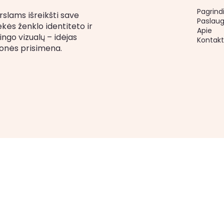
Pagrind
slams išreikšti save
Paslau
ekės ženklo identiteto ir
Apie
ngo vizualų – idėjas
Kontakt
onės prisimena.